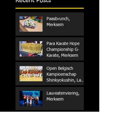
Recent Posts
Paasbrunch,
Merksem
Para Karate Hope
Championship G-
Karate, Merksem
Open Belgisch
Kampioenschap
Shinkyokushin, La
Louvière
Laureatenviering,
Merksem
Hongarije, G-Karate