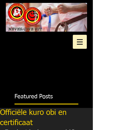
2 gratis proeflessen?
Featured Posts
Officiële kuro obi en
certificaat