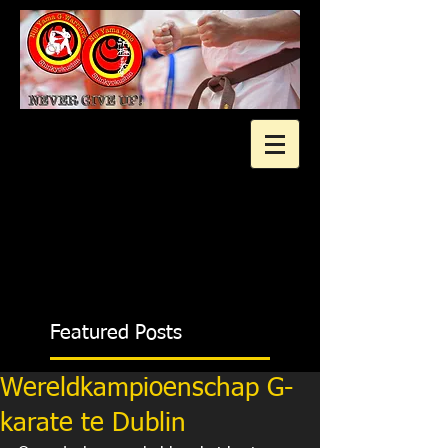
2 gratis proeflessen?
Featured Posts
Wereldkampioenschap G-
karate te Dublin