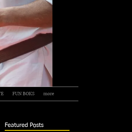
2 gratis proeflessen?
TE
FUN BOKS
more
Featured Posts