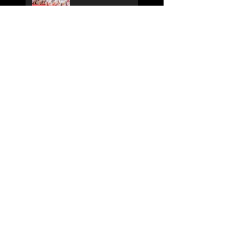
Sake Randori,
Borsbeek
Kersttraining G-
Karate, Merksem
Examen G-Karate,
Merksem
Examen kids,
Merksem
Search By Tags
Follow Us