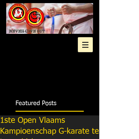
2 gratis proeflessen?
Featured Posts
1ste Open Vlaams
Kampioenschap G-karate te