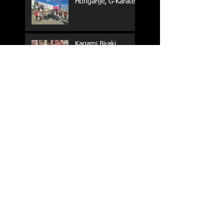
Hongarije, G-Karate
Kagami Biraki,
Merksem
Sake Randori,
Borsbeek
Kersttraining G-
Karate, Merksem
Examen G-Karate,
Merksem
Examen kids,
Merksem