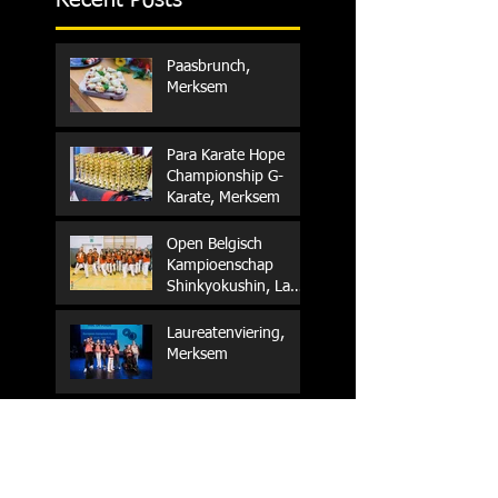
Recent Posts
Paasbrunch,
Merksem
Para Karate Hope
Championship G-
Karate, Merksem
Open Belgisch
Kampioenschap
Shinkyokushin, La
Louvière
Laureatenviering,
Merksem
Hongarije, G-Karate