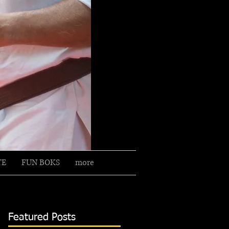
2 gratis proeflessen?
TE
FUN BOKS
more
Featured Posts